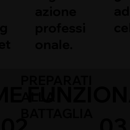
ad
azione
ng
ce
professi
et
onale.
PREPARATI
E FUNZIO
ALLA
BATTAGLIA
03
02