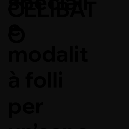
speciali
CELIBAT
e
O
modalit
à folli
per