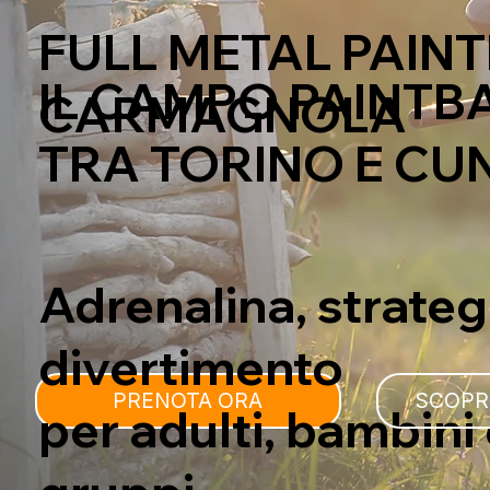
FULL METAL PAIN
IL CAMPO PAINTB
CARMAGNOLA
TRA TORINO E CU
Adrenalina, strateg
divertimento
PRENOTA ORA
SCOPRI
per adulti, bambini