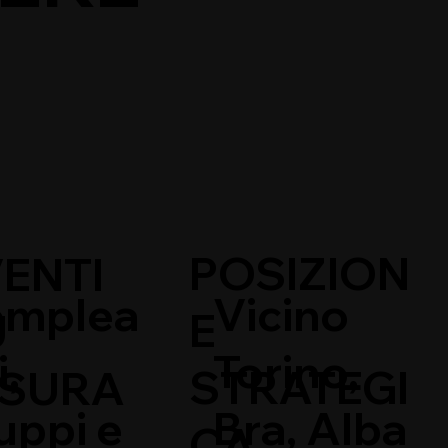
POSIZION
ENTI
mplea
Vicino
E
U
i,
Torino,
STRATEGI
ISURA
uppi e
Bra, Alba
CA