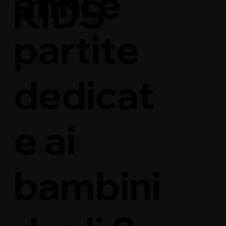
anni e
KIDS
partite
dedicat
e ai
bambini