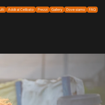
lti
Addii al Celibato
Prezzi
Gallery
Dove siamo
FAQ