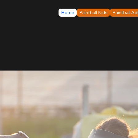
Home
Paintball Kids
Paintball Adu