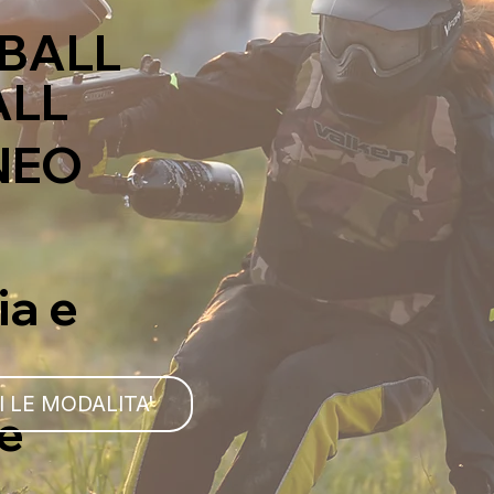
TBALL
ALL
NEO
ia e
 LE MODALITA'
 e