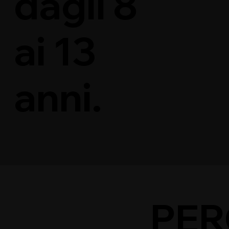
dagli 8
ai 13
anni.
PER