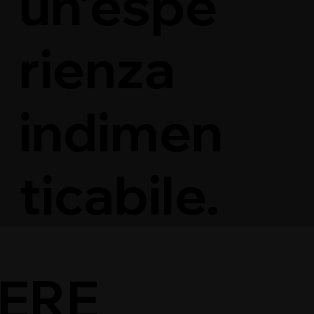
un’espe
rienza
indimen
ticabile.
IERE