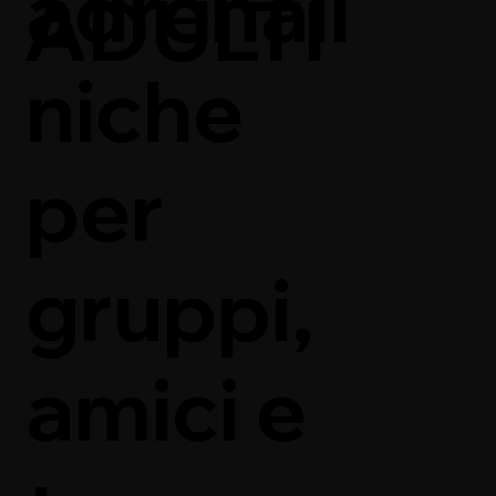
adrenali
ADULTI
niche
per
gruppi,
amici e