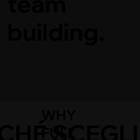
team
building.
WHY
CHÉ SCEGL
FULL