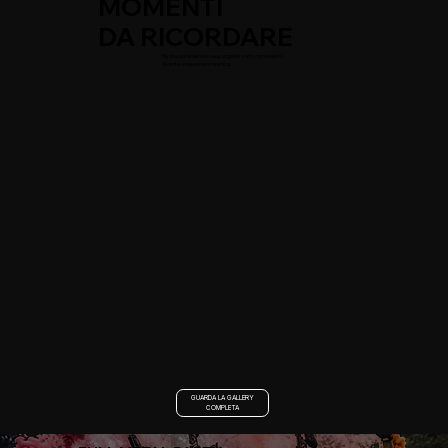
MOMENTI
DA RICORDARE
Risate, adrenalina e caos organizzato: ogni evento
diventa un’esperienza unica.
GUARDA LA GALLERY
COMPLETA